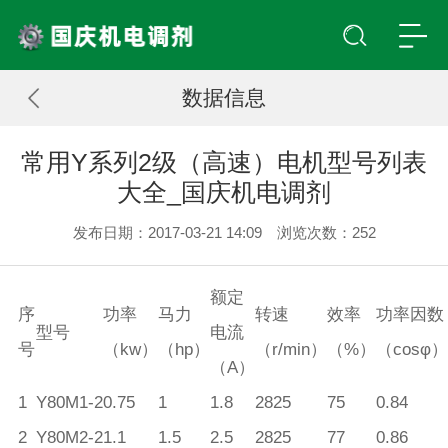
数据信息
常用Y系列2级（高速）电机型号列表
大全_国庆机电调剂
发布日期：2017-03-21 14:09 浏览次数：
252
额定
序
功率
马力
转速
效率
功率因数
型号
电流
号
（kw）
（hp）
（r/min）
（%）
（cosφ）
（A）
1
Y80M1-2
0.75
1
1.8
2825
75
0.84
2
Y80M2-2
1.1
1.5
2.5
2825
77
0.86