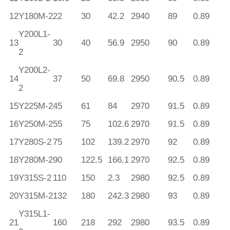
12
Y180M-2
22
30
42.2
2940
89
0.89
Y200L1-
13
30
40
56.9
2950
90
0.89
2
Y200L2-
14
37
50
69.8
2950
90.5
0.89
2
15
Y225M-2
45
61
84
2970
91.5
0.89
16
Y250M-2
55
75
102.6
2970
91.5
0.89
17
Y280S-2
75
102
139.2
2970
92
0.89
18
Y280M-2
90
122.5
166.1
2970
92.5
0.89
19
Y315S-2
110
150
2.3
2980
92.5
0.89
20
Y315M-2
132
180
242.3
2980
93
0.89
Y315L1-
21
160
218
292
2980
93.5
0.89